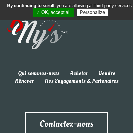
By continuing to scroll,
you are allowing all third-party services
✓ OK, accept all
Personalize
Laissez-nous un message
Prénom
*
Nom de famille
*
Qui sommes-nous
Acheter
Vendre
Rénover
Nos Engagements & Partenaires
Email
*
Votre numéro de téléphone
*
Contactez-nous
Votre message