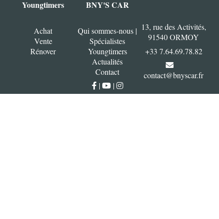
Youngtimers
BNY'S CAR
13, rue des Activités,
Achat
Qui sommes-nous |
91540 ORMOY
Vente
Spécialistes
Rénover
Youngtimers
+33 7.64.69.78.82
Actualités
Contact
contact@bnyscar.fr
|
|
Copyright © 2026 BNY'S CAR -
Tous droits réservés |
Mentions
légales
-
CGV
| Site réalisé par
Aramis Online